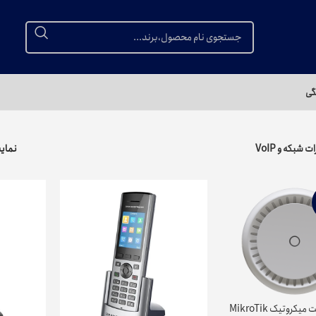
گی
 شبکه و VoIP
نما
اکسس پوینت میکروتیک MikroTik