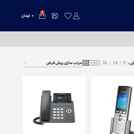
0
۰
تومان
یش
9
24
36