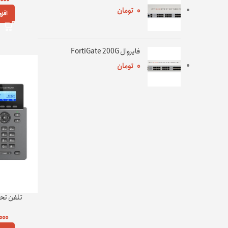
۰
تومان
افز
فایروال FortiGate 200G
۰
تومان
تلفن تحت شب
۰۰۰