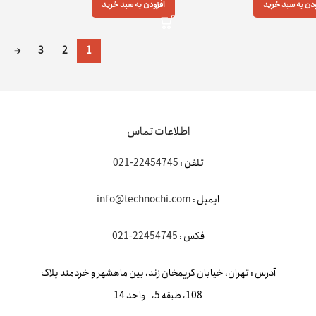
ودن به سبد خرید
افزودن به سبد خرید
→
3
2
1
اطلاعات تماس
تلفن :
22454745-021
ایمیل :
info@technochi.com
فکس :
22454745-021
آدرس : تهران، خیابان کریمخان زند، بین ماهشهر و خردمند پلاک
108، طبقه 5، واحد 14