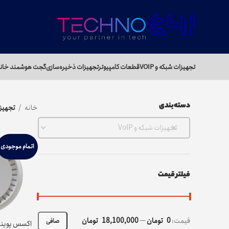
تجهیزات شبکه و VOIP
قطعات کامپیوتر
تجهیزات ذخیره‌سازی
گجت هوشمند خان
دسته‌بندی
خانه
تجهیزات
تجهیزات شبکه و VoIP
اتمام موجودی
فیلتر قیمت
قيمت:
0 تومان
—
18,100,000 تومان
صافی