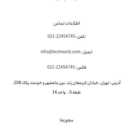
اطلاعات تماس
تلفن :
22454745-021
ایمیل :
info@technochi.com
فکس :
22454745-021
آدرس : تهران، خیابان کریمخان زند، بین ماهشهر و خردمند پلاک 108،
طبقه 5، واحد 14
مجوزها