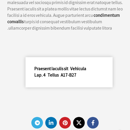
malesuada vel sociosqu primis id dignissim erat natoque tellus.
Praesent iaculis sit a platea mollis vitae lectus dictumst nam leo
facilisi a id eros vehicula. Augue parturient arcu
condimentum
convallis
turpis id consequat vestibulum vestibulum
ullamcorper dignissim bibendum facilisi vulputate litora.
Praesent Iaculis sit Vehicula
Lap. 4 Tellus A17-B27