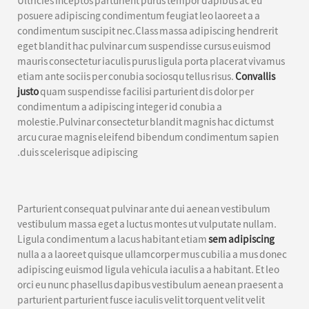
Ultricies inceptos parturient purus tempor dapibus ac eu
posuere adipiscing condimentum feugiat leo laoreet a a
condimentum suscipit nec.Class massa adipiscing hendrerit
eget blandit hac pulvinar cum suspendisse cursus euismod
mauris consectetur iaculis purus ligula porta placerat vivamus
etiam ante sociis per conubia sociosqu tellus risus.
Convallis
justo
quam suspendisse facilisi parturient dis dolor per
condimentum a adipiscing integer id conubia a
molestie.Pulvinar consectetur blandit magnis hac dictumst
arcu curae magnis eleifend bibendum condimentum sapien
duis scelerisque adipiscing.
Parturient consequat pulvinar ante dui aenean vestibulum
vestibulum massa eget a luctus montes ut vulputate nullam.
Ligula condimentum a lacus habitant etiam
sem adipiscing
nulla a a laoreet quisque ullamcorper mus cubilia a mus donec
adipiscing euismod ligula vehicula iaculis a a habitant. Et leo
orci eu nunc phasellus dapibus vestibulum aenean praesent a
parturient parturient fusce iaculis velit torquent velit velit