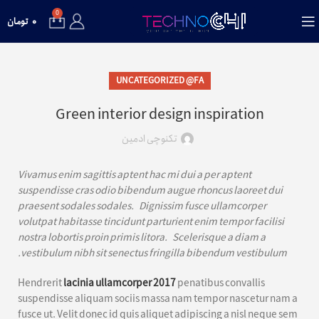
0
۰
تومان
UNCATEGORIZED @FA
Green interior design inspiration
تکنوچی ادمین
Vivamus enim sagittis aptent hac mi dui a per aptent
suspendisse cras odio bibendum augue rhoncus laoreet dui
praesent sodales sodales. Dignissim fusce ullamcorper
volutpat habitasse tincidunt parturient enim tempor facilisi
nostra lobortis proin primis litora. Scelerisque a diam a
vestibulum nibh sit senectus fringilla bibendum vestibulum.
Hendrerit
lacinia ullamcorper 2017
penatibus convallis
suspendisse aliquam sociis massa nam tempor nascetur nam a
fusce ut. Velit donec id quis aliquet adipiscing a nisl neque sem