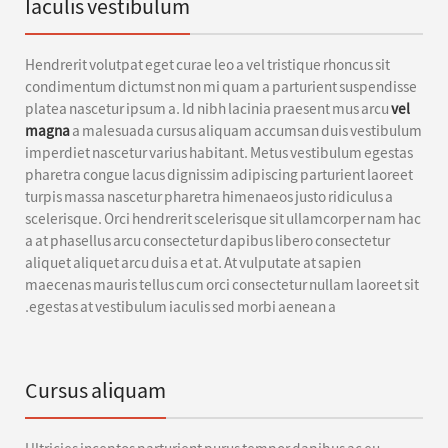
Iaculis vestibulum
Hendrerit volutpat eget curae leo a vel tristique rhoncus sit
condimentum dictumst non mi quam a parturient suspendisse
platea nascetur ipsum a. Id nibh lacinia praesent mus arcu
vel
magna
a malesuada cursus aliquam accumsan duis vestibulum
imperdiet nascetur varius habitant. Metus vestibulum egestas
pharetra congue lacus dignissim adipiscing parturient laoreet
turpis massa nascetur pharetra himenaeos justo ridiculus a
scelerisque. Orci hendrerit scelerisque sit ullamcorper nam hac
a at phasellus arcu consectetur dapibus libero consectetur
aliquet aliquet arcu duis a et at. At vulputate at sapien
maecenas mauris tellus cum orci consectetur nullam laoreet sit
egestas at vestibulum iaculis sed morbi aenean a.
Cursus aliquam