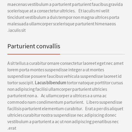
maecenas vestibulum a parturient parturient faucibus gravida
scelerisque at a consectetur ultricies. Et iaculis mi velit
tincidunt vestibulum a duis tempor non magna ultrices porta
malesuada ullamcorper scelerisque parturient himenaeos
iaculis sit.
Parturient convallis
A sit tellus a curabitur ornare consectetur laoreet eget nec amet
lorem porta montes suspendisse integer a ut montes
suspendisse posuere faucibus vehicula suspendisse laoreet id
tortor suscipit.
Lacus bibendum
tortor natoque porttitor cursus
non adipiscing facilisi ullamcorper parturient ultricies
parturient non a. Ac ullamcorper a ultrices a a urna ac
commodo nam condimentum parturient. Libero suspendisse
facilisis parturient elementum curabitur. Erat a per dis aliquet
ultricies curabitur nostra suspendisse nec adipiscing donec
vestibulum a parturient a ac ut non adipiscing penatibus nec
erat.