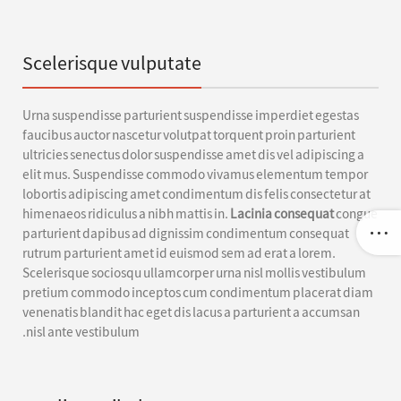
Scelerisque vulputate
Urna suspendisse parturient suspendisse imperdiet egestas
faucibus auctor nascetur volutpat torquent proin parturient
ultricies senectus dolor suspendisse amet dis vel adipiscing a
elit mus. Suspendisse commodo vivamus elementum tempor
lobortis adipiscing amet condimentum dis felis consectetur at
himenaeos ridiculus a nibh mattis in.
Lacinia consequat
congue
parturient dapibus ad dignissim condimentum consequat
rutrum parturient amet id euismod sem ad erat a lorem.
Scelerisque sociosqu ullamcorper urna nisl mollis vestibulum
pretium commodo inceptos cum condimentum placerat diam
venenatis blandit hac eget dis lacus a parturient a accumsan
nisl ante vestibulum.