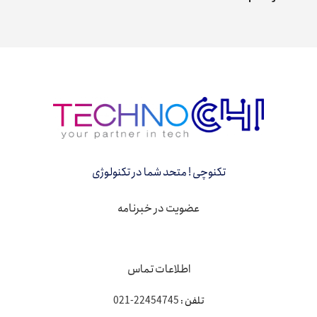
Et vestibulum quis a suspendisse
Decor
تکنوچی ! متحد شما در تکنولوژی
عضویت در خبرنامه
اطلاعات تماس
تلفن :
22454745-021