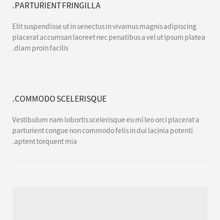
PARTURIENT FRINGILLA.
Elit suspendisse ut in senectus in vivamus magnis adipiscing
placerat accumsan laoreet nec penatibus a vel ut ipsum platea
diam proin facilis.
COMMODO SCELERISQUE.
Vestibulum nam lobortis scelerisque eu mi leo orci placerat a
parturient congue non commodo felis in dui lacinia potenti
aptent torquent mia.