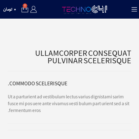
0
۰
تومان
ULLAMCORPER CONSEQUAT
PULVINAR SCELERISQUE
COMMODO SCELERISQUE.
Ut a parturient ad vestibulum lectus varius dignistami sarim
fusce mi pos uere ante vivamus vesti bulum part urient sed a sit
fermentum eros.