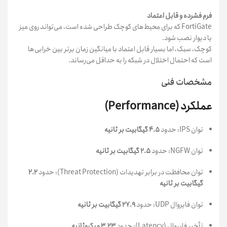
فرم فشرده و قابل اعتماد
FortiGate که برای محیط‌های کوچک طراحی شده است، می‌تواند روی میز
یا دیوار نصب شود.
کوچک، سبک، اما بسیار قابل اعتماد با میانگین زمان برتر بین خرابی‌ها
است که احتمال اختلال در شبکه را به حداقل می‌رساند.
مشخصات فنی
عملکرد (Performance)
توان IPS: حدود
۴.۵ گیگابیت بر ثانیه
توان NGFW: حدود
۲.۵ گیگابیت بر ثانیه
توان محافظت در برابر تهدیدات (Threat Protection): حدود
۲.۲
گیگابیت بر ثانیه
توان فایروال UDP: حدود
۲۷.۹ گیگابیت بر ثانیه
تأخیر فایروال (Latency): حدود
۳.۲۳ میکروثانیه