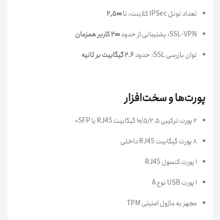
تعداد تونل IPSec کلاینت: تا
۲,۵۰۰
SSL-VPN: پشتیبانی از حدود
۲۰۰ کاربر همزمان
توان بازرسی SSL: حدود
۲.۶ گیگابیت بر ثانیه
پورت‌ها و سخت‌افزار
۲ پورت ترکیبی ۱۰/۵/۲.۵ گیگابیت RJ45 یا SFP+
۸ پورت گیگابیت RJ45 داخلی
۱ پورت کنسول RJ45
۱ پورت USB نوع A
مجهز به ماژول امنیتی TPM