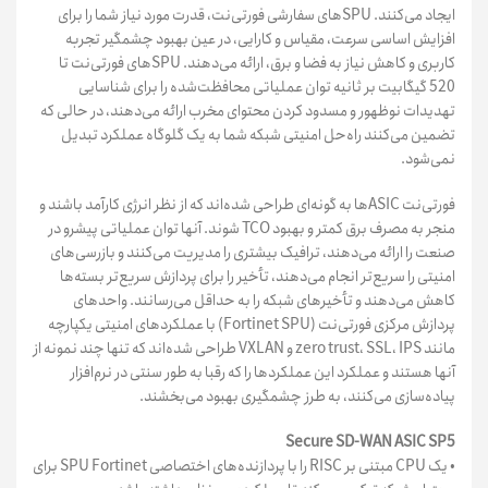
ایجاد می‌کنند. SPUهای سفارشی فورتی‌نت، قدرت مورد نیاز شما را برای
افزایش اساسی سرعت، مقیاس و کارایی، در عین بهبود چشمگیر تجربه
کاربری و کاهش نیاز به فضا و برق، ارائه می‌دهند. SPUهای فورتی‌نت تا
520 گیگابیت بر ثانیه توان عملیاتی محافظت‌شده را برای شناسایی
تهدیدات نوظهور و مسدود کردن محتوای مخرب ارائه می‌دهند، در حالی که
تضمین می‌کنند راه‌حل امنیتی شبکه شما به یک گلوگاه عملکرد تبدیل
نمی‌شود.
فورتی‌نت ASICها به گونه‌ای طراحی شده‌اند که از نظر انرژی کارآمد باشند و
منجر به مصرف برق کمتر و بهبود TCO شوند. آنها توان عملیاتی پیشرو در
صنعت را ارائه می‌دهند، ترافیک بیشتری را مدیریت می‌کنند و بازرسی‌های
امنیتی را سریع‌تر انجام می‌دهند، تأخیر را برای پردازش سریع‌تر بسته‌ها
کاهش می‌دهند و تأخیرهای شبکه را به حداقل می‌رسانند. واحدهای
پردازش مرکزی فورتی‌نت (Fortinet SPU) با عملکردهای امنیتی یکپارچه
مانند zero trust، SSL، IPS و VXLAN طراحی شده‌اند که تنها چند نمونه از
آنها هستند و عملکرد این عملکردها را که رقبا به طور سنتی در نرم‌افزار
پیاده‌سازی می‌کنند، به طرز چشمگیری بهبود می‌بخشند.
Secure SD-WAN ASIC SP5
• یک CPU مبتنی بر RISC را با پردازنده‌های اختصاصی SPU Fortinet برای