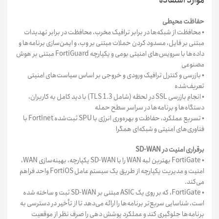
موارد استفاده
حفاظت محیطی
• محافظت از شبکه‌ها در برابر ترافیک مخرب، محافظت در برابر تهدیدات
مبتنی بر فایل، مسدود کردن حملات مبتنی بر وب، و ایمن‌سازی برنامه‌ها و
داده‌ها با سرویس‌های امنیتی بومی و یکپارچه FortiGuard مبتنی بر هوش
مصنوعی
• بازرسی و کنترل ترافیک ورودی و خروجی بر اساس سیاست‌های امنیتی
تعریف‌شده
• انجام بازرسی SSL در لحظه (شامل TLS 1.3) با دید کامل به کاربران،
دستگاه‌ها و برنامه‌ها در سراسر سطح حمله
• تسریع عملکرد، حفاظت و بهره‌وری انرژی با SPU ثبت‌شده Fortinet با
فناوری‌های امنیتی و شبکه‌ای همگرا
برقراری امنیت در SD-WAN
• FortiGate بهترین لبه WAN را با SD-WAN یکپارچه، بهینه‌سازی WAN،
امنیت و مدیریت یکپارچه از طریق یک سیستم عامل FortiOS واحد فراهم
می‌کند.
• FortiGate، که بر روی یک ASIC مبتنی بر SD-WAN ثبت و ساخته شده
است، شناسایی سریع‌تر برنامه‌ها را ارائه می‌دهد تا از تأخیر در دسترسی به
برنامه‌ها جلوگیری کند و عملکرد پوشش دهی را صرف نظر از موقعیت