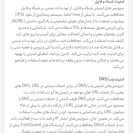
امنیت شبکه و فایل
سرویس‌های امنیتی شبکه و فایل، از تهدیدات مبتنی بر شبکه و فایل
محافظت می‌کنند. با بیش از ۱۸۰۰۰ امضا، سیستم پیشگیری از نفوذ (IPS)
پیشرو در صنعت ما از مدل‌های هوش مصنوعی و یادگیری ماشین (AI/ML)
برای بازرسی عمیق بسته‌ها و SSL استفاده می کند، شناسایی و مسدود
کردن محتوای مخرب و اعمال اتصالات مجازی برای آسیب‌پذیری‌های تازه
کشف شده استفاده می‌کند. محافظت ضد بدافزار، در برابر تهدیدات مبتنی
بر فایل شناخته شده و ناشناخته دفاع می‌کند و آنتی ویروس و جعبه شنی را
برای امنیت چند لایه ترکیب می‌کند. کنترل برنامه، انطباق امنیتی را بهبود
می‌بخشد و امکان مشاهده بدون وقفه برنامه‌ها و نحوه استفاده را فراهم
می‌کند.
امنیت وب/DNS
سرویس‌های امنیتی وب/DNS در برابر حملات مبتنی بر DNS، URL های
مخرب (از جمله URL های موجود در ایمیل‌ها) و ارتباطات بات نت
محافظت می‌کنند. فیلتر DNS طیف کاملی از حملات مبتنی بر DNS را
مسدود می‌کند در حالی که فیلتر URL از پایگاه داده‌ای با بیش از ۳۰۰
میلیون URL برای شناسایی و مسدود کردن لینک‌های مخرب استفاده
می‌کند. در همین حال، سرویس‌های اعتبار IP و ضد بات نت از فعالیت بات
نت و حملات DDoS محافظت می‌کنند. آزمایشگاه‌های FortiGuard بیش از
۵۰۰ میلیون آدرس اینترنتی مخرب/فیشینگ/اسپم را به صورت هفتگی