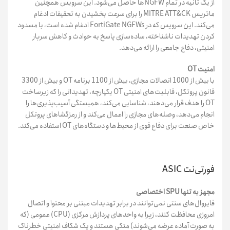
از یک ثانیه در تمام NGFWها حاصل می‌شود. این سرویس همچنین
ماتریس MITRE ATT&CK را برای سرعت بخشیدن به تحقیقات ادغام
می‌کند. این سرویس که در FortiGate NGFWs ادغام شده است، با مسدود
کردن تهدیدات ناشناخته، ساده‌سازی پاسخ به حوادث و کاهش سربار
امنیتی، دفاع جامعی را ارائه می‌دهد.
امنیت OT
با بیش از 1000 اتصالات مجازی، بیش از 1100 برنامه OT و بیش از 3300
قانون پروتکل، قابلیت‌های امنیتی OT یکپارچه، تهدیداتی را که زیرساخت
OT را هدف قرار می‌دهند، شناسایی می‌کند، همبستگی آسیب‌پذیری‌ها را
انجام می‌دهد، وصله‌های مجازی را اعمال می‌کند و از رمزگشاهای پروتکل
خاص صنعت برای دفاع قوی از محیط‌ها و دستگاه‌های OT استفاده می‌کند.
فورتی‌نت ASIC
مجهز به تنها SPU اختصاصی
فایروال‌های سنتی نمی‌توانند در برابر تهدیدات مبتنی بر محتوا و اتصال
امروزی محافظت کنند، زیرا به واحدهای پردازش مرکزی (CPU) عمومی (که
به صورت آماده عرضه می‌شوند) متکی هستند و یک شکاف امنیتی خطرناک