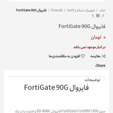
خانه
تجهیزات شبکه و VoIP
firewall
فایروال FortiGate 90G
فایروال FortiGate 90G
۰
تومان
در انبار موجود نمی باشد
مقایسه
افزودن به علاقه‌مندی‌ها
Share:
توضیحات
فایروال FortiGate 90G
سری FortiGate FortiWiFi 90G فایروال، SD-WAN و امنیت را در یک