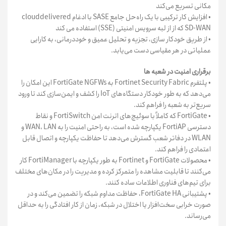
مکانی تسریع می‌کند
• افزایش کار ترکیبی با یک راه‌حل جامع SASE با ادغام clouddelivered
SD-WAN که از از لبه سرویس امنیتی (SSE) استفاده می کند
• از طریق خودکار سازی، تجزیه و تحلیل عمیق و خوددرمانی، به کارایی
عملیاتی در هر مقیاسی دست می‌یابد.
برقراری امنیت در شعبه ها
• پلتفرم Fortinet Security Fabric به FortiGate NGFWs این امکان را
می‌دهد که به طور خودکار دستگاه‌های IoT را کشف و ایمن‌سازی کند تا ورود
سریع‌تر به شعبه را فراهم کند.
• FortiGate که کاملاً با سوئیچ‌های اترنت امن FortiSwitch و نقاط
دسترسی FortiAP یکپارچه شده است، به راحتی امنیت را به WAN، LAN و
WLAN در دفاتر شعب گسترش می‌دهد تا حفاظت یکپارچه و اتصال قابل
اعتمادی را فراهم کند.
• محصولات FortiGate و Fortinet به طور یکپارچه با FortiManager کار
می‌کنند تا قابلیت مشاهده را متمرکز کرده و مدیریت را در مکان‌های مختلف
برای تیم‌های فناوری اطلاعات ساده کنند.
• پشتیبانی FortiGate HA، حفاظت مداوم شبکه را تضمین می‌کند و در
صورت خرابی سخت‌افزار یا اختلال در شبکه، زمان از کار افتادگی را به حداقل
می‌رساند.