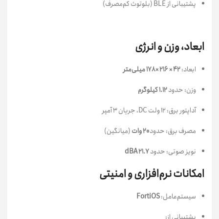
پشتیبانی از BLE (بلوتوث کم‌مصرف)
ابعاد، وزن و انرژی
ابعاد:
۴۲ × ۲۱۶ × ۱۷۸ میلی‌متر
وزن: حدود
۱.۱۲ کیلوگرم
آداپتور برق: ۱۲ ولت DC، جریان ۳ آمپر
مصرف برق: حدود
۲۰ وات
(میانگین)
نویز صوتی: حدود
۲۱.۷ dBA
امکانات نرم‌افزاری و امنیتی
سیستم‌عامل:
FortiOS
پشتیبانی از: