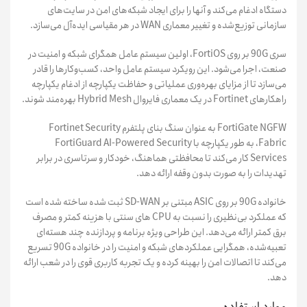
دستگاه ادغام می‌کند و آنها را برای ایجاد شبکه‌های امن در سایت‌های
سازمانی توزیع‌شده و تغییر معماری WAN در هر مقیاسی ایده‌آل می‌سازد.
سری 90G بر روی FortiOS، اولین سیستم عامل همگرای شبکه و امنیت در
صنعت، اجرا می‌شود. این رویکرد سیستم عامل واحد، کسب‌وکارها را قادر
می‌سازد تا از مزایای بهره‌وری عملیاتی و حفاظت یکپارچه از ادغام یکپارچه
راهکارهای Fortinet در یک معماری فایروال Hybrid Mesh بهره‌مند شوند.
FortiGate NGFW به عنوان سنگ بنای پلتفرم Fortinet Security
Fabric، به طور یکپارچه با FortiGuard AI-Powered Security
Services کار می‌کند تا محافظتی هماهنگ، خودکار و سرتاسری در برابر
تهدیدات را به صورت بدون وقفه ارائه دهد.
خانواده 90G بر روی ASIC مبتنی بر SD-WAN ثبت شده ساخته شده است
که عملکرد بی‌نظیری را نسبت به CPU های سنتی با هزینه کمتر و مصرف
برق کمتر ارائه می‌دهد. این طراحی ویژه برنامه و پردازنده چند هسته‌ای
تعبیه‌شده، همگرایی عملکردهای شبکه و امنیت را در خانواده 90G تسریع
می‌کند تا اتصالات امن را بهینه کرده و یک تجربه کاربری قوی را در شعب ارائه
دهد.