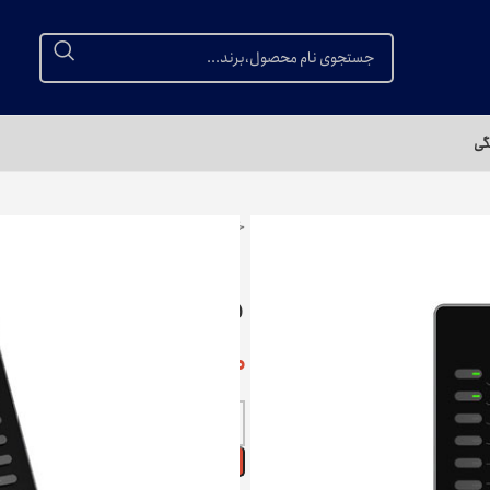
گی
خانه
تجهیزات شبکه و VoIP
آی‌پی فون
ماژول توسعه GRANDSTREAM GBX20
۱۶,۰۰۰,۰۰۰
تومان