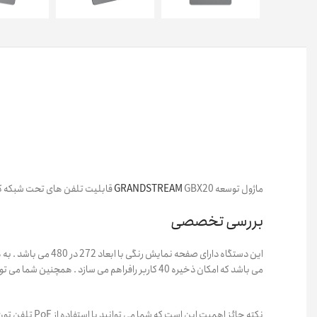
ماژول توسعه
GBX20 قابلیت تلفن های تحت شبکه گرند استریم را افزایش می دهد و این امکان را فراهم می سازد تا حجم بسیار زیادی از داده ها را مدیریت کنید.
GRANDSTREAM
بررسی تخصصی
می باشد که امکان ذخیره 40 کاربر رافراهم می سازد . همچنین شما می توانید حداکثر 4 ماژول توسعه را بهم وصل کنید تا به 80 دکمه سخت افزاری دسترسی داشته باشید .