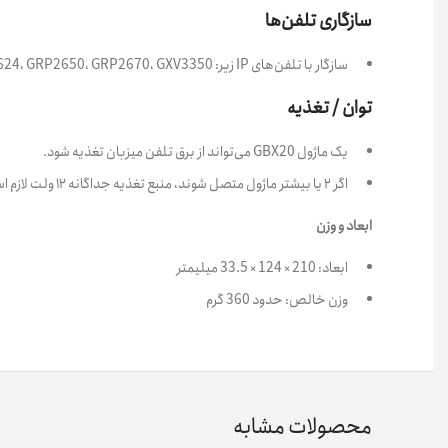
سازگاری تلفن‌ها
سازگار با تلفن‌های IP زیر: GRP2615، GRP2624، GRP2650، GRP2670، GXV3350 و GXV3450.
توان / تغذیه
یک ماژول GBX20 می‌تواند از برق تلفن میزبان تغذیه شود.
اگر ۲ یا بیشتر ماژول متصل شوند، منبع تغذیه جداگانه ۱۲ ولت لازم است.
ابعاد و وزن
ابعاد: 210 × 124 × 33.5 میلیمتر
وزن خالص: حدود 360 گرم
محصولات مشابه