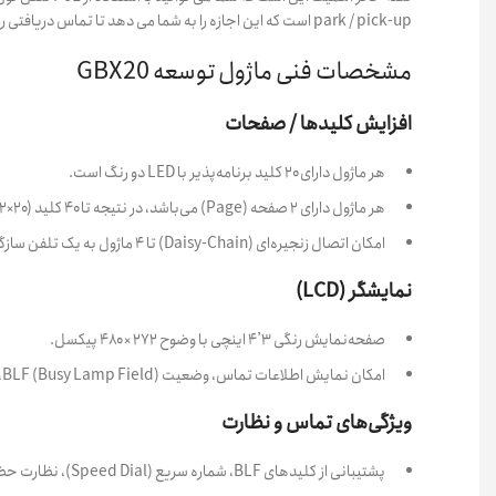
park / pick-up است که این اجازه را به شما می دهد تا تماس دریافتی را در حالت انتظار نگه دارید تا همکار شما بتواند آن تماس را با استفاده از تلفن دیگر پاسخ دهد .
مشخصات فنی ماژول توسعه GBX20
افزایش کلیدها / صفحات
هر ماژول دارای ۲۰ کلید برنامه‌پذیر با LED دو رنگ است.
هر ماژول دارای ۲ صفحه (Page) می‌باشد، در نتیجه تا ۴۰ کلید (۲۰×۲) در هر ماژول.
امکان اتصال زنجیره‌ای (Daisy-Chain) تا ۴ ماژول به یک تلفن سازگار؛ یعنی مجموعاً تا ۱۶۰ کلید ممکن است.
نمایشگر (LCD)
صفحه‌نمایش رنگی ۴٫۳ اینچی با وضوح ۲۷۲ × ۴۸۰ پیکسل.
امکان نمایش اطلاعات تماس، وضعیت BLF (Busy Lamp Field)، شماره‌های سریع و سرویس‌های دیگر.
ویژگی‌های تماس و نظارت
پشتیبانی از کلیدهای BLF، شماره سریع (Speed Dial)، نظارت حضور (Presence)، بین‌خطی (Intercom)، پارک تماس / برداشت تماس (Call Park / Pickup)، انتقال، فوروارد و کنفرانس.