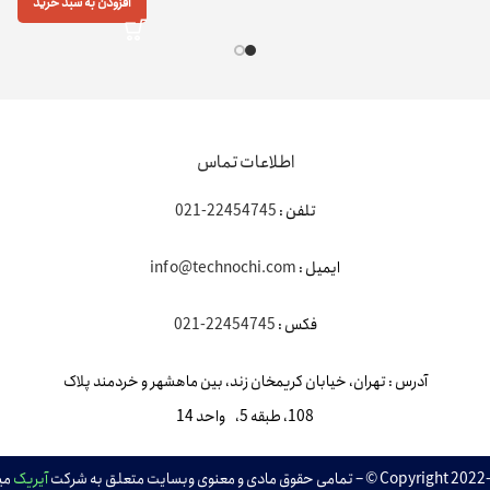
افزودن به سبد خرید
اطلاعات تماس
تلفن :
22454745-021
ایمیل :
info@technochi.com
فکس :
22454745-021
آدرس : تهران، خیابان کریمخان زند، بین ماهشهر و خردمند پلاک
108، طبقه 5، واحد 14
Co © – تمامی حقوق مادی و معنوی وبسایت متعلق به شرکت
آیریک
می