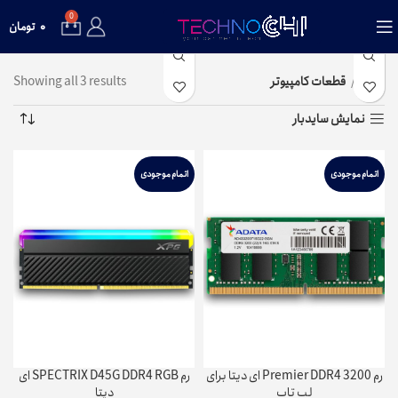
0
۰
تومان
خانه
قطعات کامپیوتر
Showing all 3 results
نمایش سایدبار
اتمام موجودی
اتمام موجودی
رم Premier DDR4 3200 ای دیتا برای
رم SPECTRIX D45G DDR4 RGB ای‌
لپ تاپ
دیتا