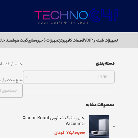
تجهیزات شبکه و VOIP
قطعات کامپیوتر
تجهیزات ذخیره‌سازی
گجت هوشمند خان
دسته‌بندی
خانه
قطعات
CPU
هیچ محصولی 
محصولات مشابه
جارو رباتیک شیائومی Xiaomi Robot
Vacuum 5
۷۵,۸۰۰,۰۰۰
تومان