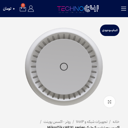
0
۰
تومان
اتمام موجودی
برای بزرگنمایی کلیک کنید
خانه
تجهیزات شبکه و VoIP
روتر - اکسس پوینت
اکسس پوینت میکروتیک MikroTik cAP XL series