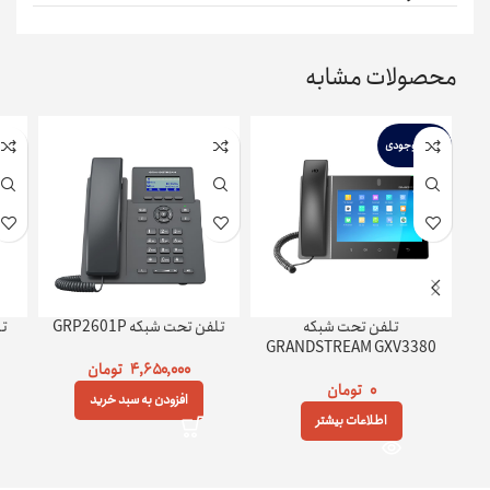
محصولات مشابه
اتمام موجودی
تلفن تحت شبکه
تلفن تحت شبکه GRP2601P
تل
GRANDSTREAM GXV3380
۴,۶۵۰,۰۰۰
تومان
۰
تومان
افزودن به سبد خرید
اطلاعات بیشتر