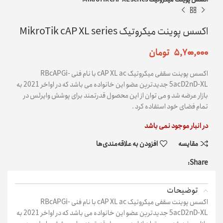
اکسس پوینت میکروتیک MikroTik cAP XL series
۵,۷۰۰,۰۰۰
تومان
اکسس پوینت سقفی میکروتیک cAP XL ac با نام فنی RBcAPGi-
5acD2nD-XL جدیدترین عضو این خانواده می باشد که در اواخر 2021 به
بازار عرضه شد و می توان از این محصول قدرتمند برای پوشش وایرلس در
تمام فضای خود استفاده کرد .
در انبار موجود نمی باشد
مقایسه
افزودن به علاقه‌مندی‌ها
Share:
توضیحات
اکسس پوینت سقفی میکروتیک cAP XL ac با نام فنی RBcAPGi-
5acD2nD-XL جدیدترین عضو این خانواده می باشد که در اواخر 2021 به