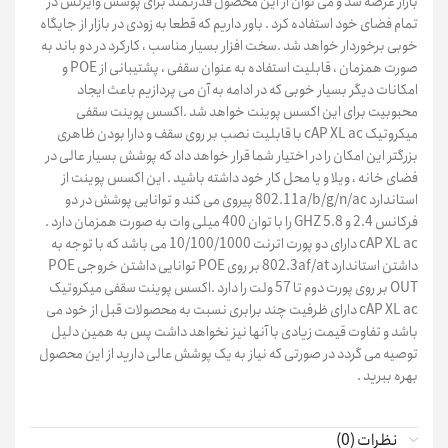
بازار عرضه شد و می توان از این محصول قدرتمند برای پوشش وایرلس در
تمام فضای خود استفاده کرد . باور داریم که قطعا به زودی در بازار از جایگاه
خوبی برخوردار خواهد شد .سخت افزار بسیار مناسب ، کارکرد در دو باند به
صورت همزمان ، قابلیت استفاده به عنوان سقفی ، پشتیبانی از POE و
امکانات دیگر بسیار خوبی که در ادامه به آن می پردازیم باعث ایجاد
محبوبیت برای این اکسس پوینت خواهد شد .اکسس پوینت سقفی
میکروتیک cAP XL ac با قابلیت نصب بر روی سقف و دارا بودن ظاهری
بزرگتر این امکان را در اختیار شما قرار خواهد داد که پوشش بسیار عالی در
فضای خانه ، ویلا و یا محل کار خود داشته باشید . این اکسس پوینت از
استاندارد 802.11a/b/g/n/ac پیروی می کند و توانایی پوشش در دو
فرکانس 2.4 و 5.8 GHZ را با توان 400 میلی وات به صورت همزمان دارد .
cAP XL ac دارای دو پورت اترنت 10/100/1000 می باشد که با توجه به
داشتن استاندارد 802.3af/at بر روی POE توانایی داشتن خروجی POE
OUT بر روی پورت دوم تا 57 ولت را دارد .اکسس پوینت سقفی میکروتیک
cAP XL ac دارای ظرفیت چند برابری نسبت به محصولات قبل از خود می
باشد و تفاوت قیمت زیادی با آنها نیز نخواهد داشت پس به همین دلیل
توصیه می گردد در صورتی که نیاز به یک پوشش عالی دارید از این محصول
بهره ببرید .
نظرات (0)