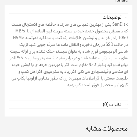
Share:
توضیحات
SanDisk یکی از بهترین کمپانی های سازنده حافظه های اکسترنال هست
که با معرفی محصول جدید خود توانسته سرعت فوق العاده ای تا MB/s-
1050 را در خواندن و نوشتن اطلاعات ارئه کند. با عملکرد قدرتمند NVMe
در حالت SSD در زمان ذخیره و انتقال داده ها صرفه جویی کنید از یک
شاسی آلومینیومی فورج شده به عنوان سیستم خنک کننده برای ارائه سرعت
های پایدار بالاتر استفاده شده و در برابر سقوط تا سه متر و مقاومت IP55 در
برابر آب و گرد و غبار کاملا مقاوم است. اگر با دوربین حرفه ای یا گوشی حرفه
ای عکاسی و فیلمبرداری می کنی، اگر زیاد به سفر میری، اگر اهل کمپ و
طبیعت هستی یا اگر اطلاعات مهمی داری که بطور متناوب از اونها بکاپ می
گیری این محصول فوق العاده کاربردیه
نظرات (0)
محصولات مشابه